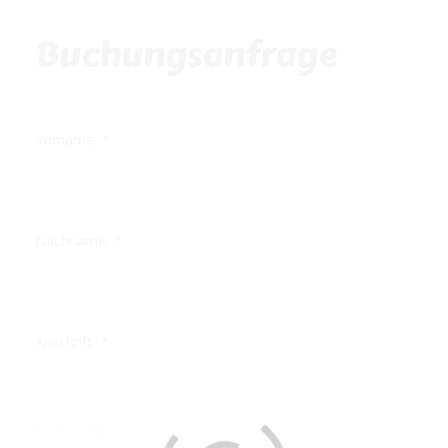
Buchungsanfrage
Vorname
*
Nachname
*
Anschrift
*
Strasse, Nr.