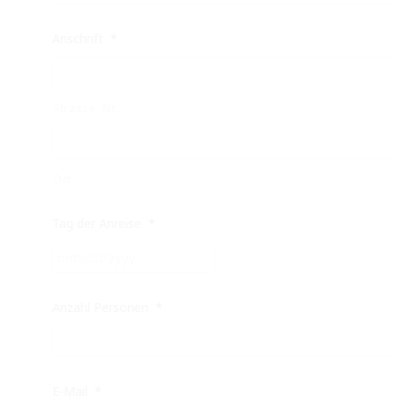
Anschrift
*
Strasse, Nr.
Ort
Tag der Anreise
*
MM
Schrägstrich
TT
Anzahl Personen
*
Schrägstrich
JJJJ
E-Mail
*