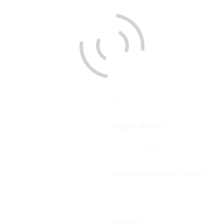
PLZ
Tag der Abreise
*
MM
Schrä
TT
Anzahl Kinder unter 2 Jahren
Schrä
JJJJ
Telefon
*